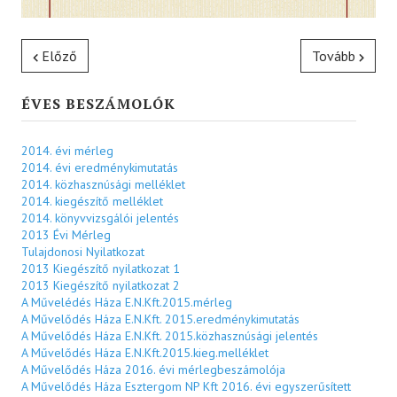
Előző
Tovább
ÉVES BESZÁMOLÓK
2014. évi mérleg
2014. évi eredménykimutatás
2014. közhasznúsági melléklet
2014. kiegészítő melléklet
2014. könyvvizsgálói jelentés
2013 Évi Mérleg
Tulajdonosi Nyilatkozat
2013 Kiegészítő nyilatkozat 1
2013 Kiegészítő nyilatkozat 2
A Művelédés Háza E.N.Kft.2015.mérleg
A Művelődés Háza E.N.Kft. 2015.eredménykimutatás
A Művelődés Háza E.N.Kft. 2015.közhasznúsági jelentés
A Művelődés Háza E.N.Kft.2015.kieg.melléklet
A Művelődés Háza 2016. évi mérlegbeszámolója
A Művelődés Háza Esztergom NP Kft 2016. évi egyszerűsített