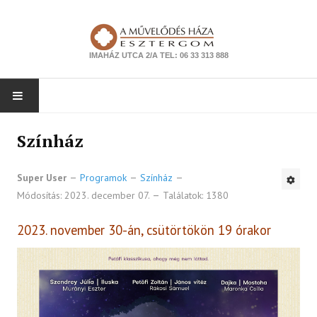
IMAHÁZ UTCA 2/A TEL: 06 33 313 888
NYITÓLAP
Színház
PROGRAMOK
Super User
Programok
Színház
Módosítás: 2023. december 07.
Találatok: 1380
Színház
Zene
2023. november 30-án, csütörtökön 19 órakor
Kiállítás
Tanfolyam
Ismeretterjesztés