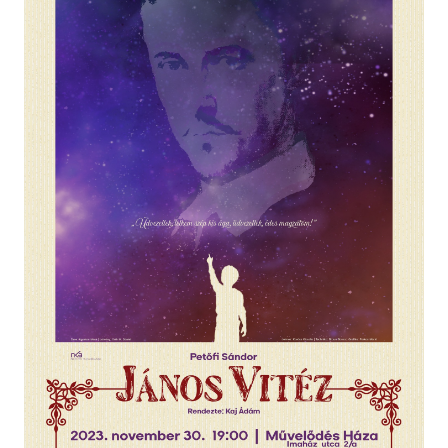
Táncos produkció
Vetítés
Egyéb programok
TEREMBÉRLÉS
TAGJAINK
Klubok, közösségek
Fotográfiai Biennálé
Musical Akadémia JP
ELÉRHETŐSÉGEK
FACEBOOK