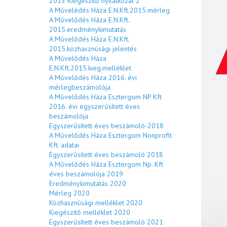
2013 Kiegészítő nyilatkozat 2
A Művelédés Háza E.N.Kft.2015.mérleg
A Művelődés Háza E.N.Kft.
2015.eredménykimutatás
A Művelődés Háza E.N.Kft.
2015.közhasznúsági jelentés
A Művelődés Háza
E.N.Kft.2015.kieg.melléklet
A Művelődés Háza 2016. évi
mérlegbeszámolója
A Művelődés Háza Esztergom NP Kft
2016. évi egyszerűsített éves
beszámolója
Egyszerűsített éves beszámoló-2018
A Művelődés Háza Esztergom Nonprofit
Kft. adatai
Egyszerűsített éves beszámoló 2018
A Művelődés Háza Esztergom Np. Kft
éves beszámolója 2019
Eredménykimutatás 2020
Mérleg 2020
Közhasznúsági melléklet 2020
Kiegészítő melléklet 2020
Egyszerűsített éves beszámoló 2021