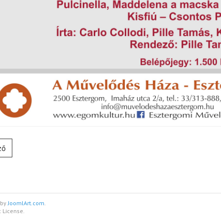
ző
 by
JoomlArt.com
.
 License.