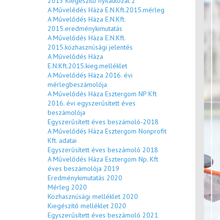
2013 Kiegészítő nyilatkozat 2
A Művelédés Háza E.N.Kft.2015.mérleg
A Művelődés Háza E.N.Kft.
2015.eredménykimutatás
A Művelődés Háza E.N.Kft.
2015.közhasznúsági jelentés
A Művelődés Háza
E.N.Kft.2015.kieg.melléklet
A Művelődés Háza 2016. évi
mérlegbeszámolója
A Művelődés Háza Esztergom NP Kft
2016. évi egyszerűsített éves
beszámolója
Egyszerűsített éves beszámoló-2018
A Művelődés Háza Esztergom Nonprofit
Kft. adatai
Egyszerűsített éves beszámoló 2018
A Művelődés Háza Esztergom Np. Kft
éves beszámolója 2019
Eredménykimutatás 2020
Mérleg 2020
Közhasznúsági melléklet 2020
Kiegészítő melléklet 2020
Egyszerűsített éves beszámoló 2021