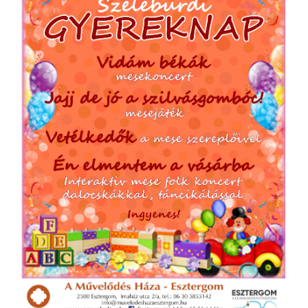
Táncos produkció
Vetítés
Egyéb programok
TEREMBÉRLÉS
TAGJAINK
Klubok, közösségek
Fotográfiai Biennálé
Musical Akadémia JP
ELÉRHETŐSÉGEK
FACEBOOK