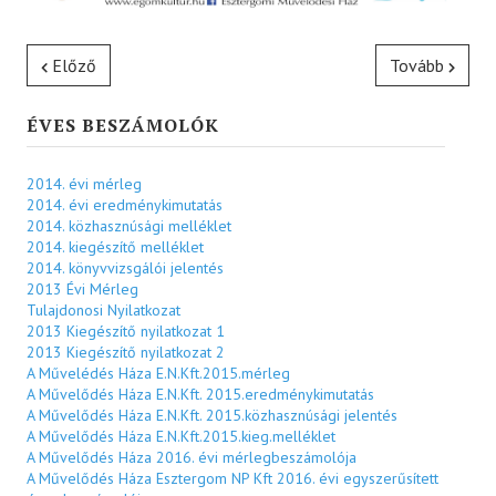
Előző
Tovább
ÉVES BESZÁMOLÓK
2014. évi mérleg
2014. évi eredménykimutatás
2014. közhasznúsági melléklet
2014. kiegészítő melléklet
2014. könyvvizsgálói jelentés
2013 Évi Mérleg
Tulajdonosi Nyilatkozat
2013 Kiegészítő nyilatkozat 1
2013 Kiegészítő nyilatkozat 2
A Művelédés Háza E.N.Kft.2015.mérleg
A Művelődés Háza E.N.Kft. 2015.eredménykimutatás
A Művelődés Háza E.N.Kft. 2015.közhasznúsági jelentés
A Művelődés Háza E.N.Kft.2015.kieg.melléklet
A Művelődés Háza 2016. évi mérlegbeszámolója
A Művelődés Háza Esztergom NP Kft 2016. évi egyszerűsített