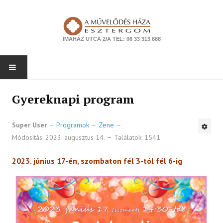
IMAHÁZ UTCA 2/A TEL: 06 33 313 888
NYITÓLAP
Gyereknapi program
PROGRAMOK
Super User
Programok
Zene
Módosítás: 2023. augusztus 14.
Találatok: 1541
Színház
Zene
2023. június 17-én, szombaton fél 3-tól fél 6-ig
Kiállítás
Tanfolyam
Ismeretterjesztés