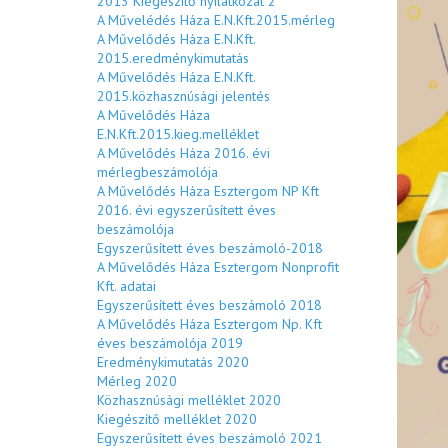
2013 Kiegészítő nyilatkozat 2
A Művelédés Háza E.N.Kft.2015.mérleg
A Művelődés Háza E.N.Kft.
2015.eredménykimutatás
A Művelődés Háza E.N.Kft.
2015.közhasznúsági jelentés
A Művelődés Háza
E.N.Kft.2015.kieg.melléklet
A Művelődés Háza 2016. évi
mérlegbeszámolója
A Művelődés Háza Esztergom NP Kft
2016. évi egyszerűsített éves
beszámolója
Egyszerűsített éves beszámoló-2018
A Művelődés Háza Esztergom Nonprofit
Kft. adatai
Egyszerűsített éves beszámoló 2018
A Művelődés Háza Esztergom Np. Kft
éves beszámolója 2019
Eredménykimutatás 2020
Mérleg 2020
Közhasznúsági melléklet 2020
Kiegészítő melléklet 2020
Egyszerűsített éves beszámoló 2021