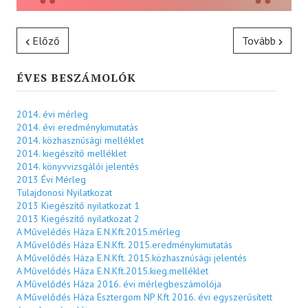
Előző
Tovább
ÉVES BESZÁMOLÓK
2014. évi mérleg
2014. évi eredménykimutatás
2014. közhasznúsági melléklet
2014. kiegészítő melléklet
2014. könyvvizsgálói jelentés
2013 Évi Mérleg
Tulajdonosi Nyilatkozat
2013 Kiegészítő nyilatkozat 1
2013 Kiegészítő nyilatkozat 2
A Művelédés Háza E.N.Kft.2015.mérleg
A Művelődés Háza E.N.Kft. 2015.eredménykimutatás
A Művelődés Háza E.N.Kft. 2015.közhasznúsági jelentés
A Művelődés Háza E.N.Kft.2015.kieg.melléklet
A Művelődés Háza 2016. évi mérlegbeszámolója
A Művelődés Háza Esztergom NP Kft 2016. évi egyszerűsített