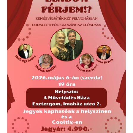
Táncos produkció
Vetítés
Egyéb programok
TEREMBÉRLÉS
TAGJAINK
Klubok, közösségek
Fotográfiai Biennálé
Musical Akadémia JP
ELÉRHETŐSÉGEK
FACEBOOK