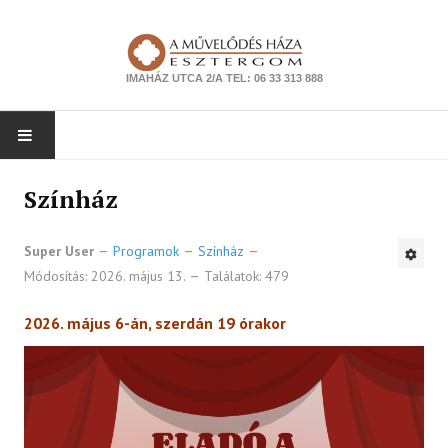
IMAHÁZ UTCA 2/A TEL: 06 33 313 888
NYITÓLAP
Színház
PROGRAMOK
Super User
Programok
Színház
Módosítás: 2026. május 13.
Találatok: 479
Színház
Zene
2026. május 6-án, szerdán 19 órakor
Kiállítás
Tanfolyam
Ismeretterjesztés