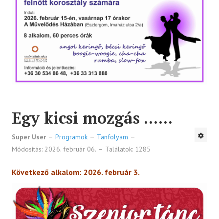
Táncos produkció
Vetítés
Egyéb programok
TEREMBÉRLÉS
TAGJAINK
Egy kicsi mozgás ......
Klubok, közösségek
Super User
Programok
Tanfolyam
Fotográfiai Biennálé
Módosítás: 2026. február 06.
Találatok: 1285
Musical Akadémia JP
Következő alkalom: 2026. február 3.
ELÉRHETŐSÉGEK
FACEBOOK