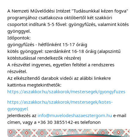
A Nemzeti Művelődési Intézet "Tudásunkkal kézen fogva"
programjához csatlakozva októbertől két szakköri
csoportot indítunk 5-5 fővel: gyöngyfűzés, valamint kötés
gyönggyel.
Időpontok:
gyöngyfűzés - hétfőnként 15-17 óráig
kötés gyönggyel: szerdánként 16-18 óráig (alapszintű
kötéstudással rendelkezők részére)
A részvétel ingyenes, egyetlen feltétel a rendszeres
részvétel.
Az elkészítendő darabok videói az alábbi linkekre
kattintva megtekinthetők:
https://aszakkor.hu/szakkorok/mestersegek/gyongyfuzes
https://aszakkor.hu/szakkorok/mestersegek/kotes-
gyonggyel
Jelentkezés az
info@muvelodeshazaesztergom.hu
e-mail
címen, vagy a +36 30 3855142-es telefonon