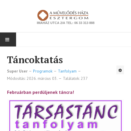
IMAHÁZ UTCA 2/A TEL: 06 33 313 888
NYITÓLAP
Táncoktatás
PROGRAMOK
Super User
Programok
Tanfolyam
Módosítás: 2026. március 03.
Találatok: 237
Színház
Februárban perdüljenek táncra!
Zene
Kiállítás
Tanfolyam
Ismeretterjesztés