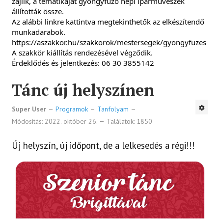
zajlik, a tematikáját gyöngyfűző népi iparművészek 
állították össze.
Az alábbi linkre kattintva megtekinthetők az elkészítendő 
munkadarabok.
https://aszakkor.hu/szakkorok/mestersegek/gyongyfuzes
A szakkör kiállítás rendezésével végződik.
Érdeklődés és jelentkezés: 06 30 3855142
Tánc új helyszínen
Super User
Programok
Tanfolyam
Módosítás: 2022. október 26.
Találatok: 1850
Új helyszín, új időpont, de a lelkesedés a régi!!!