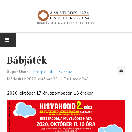
IMAHÁZ UTCA 2/A TEL: 06 33 313 888
NYITÓLAP
Bábjáték
PROGRAMOK
Super User
Programok
Színház
Módosítás: 2020. október 28.
Találatok: 2421
Színház
2020. október 17-én, szombaton 16 órakor
Zene
Kiállítás
Tanfolyam
Ismeretterjesztés