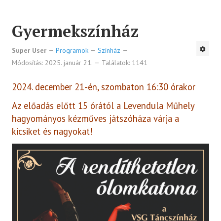
Gyermekszínház
Super User
Programok
Színház
Módosítás: 2025. január 21.
Találatok: 1141
2024. december 21-én, szombaton 16:30 órakor
Az előadás előtt 15 órától a Levendula Műhely
hagyományos kézműves játszóháza várja a
kicsiket és nagyokat!