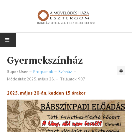
IMAHÁZ UTCA 2/A TEL: 06 33 313 888
NYITÓLAP
Gyermekszínház
PROGRAMOK
Super User
Programok
Színház
Módosítás: 2025. május 28.
Találatok: 907
Színház
2025. május 20-án, kedden 15 órakor
Zene
Kiállítás
Tanfolyam
Ismeretterjesztés