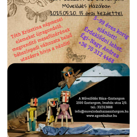
Táncos produkció
Vetítés
Egyéb programok
TEREMBÉRLÉS
TAGJAINK
Klubok, közösségek
Fotográfiai Biennálé
Musical Akadémia JP
ELÉRHETŐSÉGEK
FACEBOOK